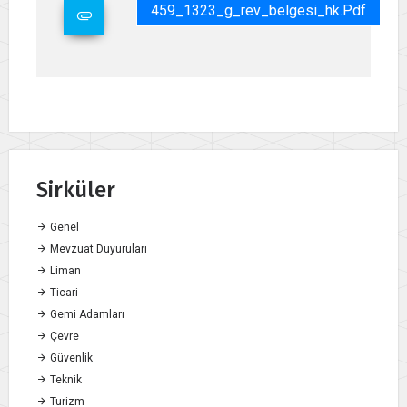
459_1323_g_rev_belgesi_hk.pdf
Sirküler
Genel
Mevzuat Duyuruları
Liman
Ticari
Gemi Adamları
Çevre
Güvenlik
Teknik
Turizm