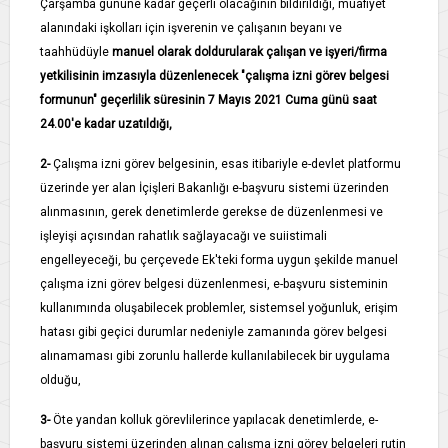
Çarşamba gününe kadar geçerli olacağının bildirildiği, muafiyet
alanındaki işkolları için işverenin ve çalışanın beyanı ve
taahhüdüyle
manuel olarak doldurularak çalışan ve işyeri/firma
yetkilisinin imzasıyla düzenlenecek "çalışma izni görev belgesi
formunun" geçerlilik süresinin 7 Mayıs 2021 Cuma günü saat
24.00'e kadar uzatıldığı,
2-
Çalışma izni görev belgesinin, esas itibariyle e­-devlet platformu
üzerinde yer alan İçişleri Bakanlığı e-­başvuru sistemi üzerinden
alınmasının, gerek denetimlerde gerekse de düzenlenmesi ve
işleyişi açısından rahatlık sağlayacağı ve suiistimali
engelleyeceği, bu çerçevede Ek'teki forma uygun şekilde manuel
çalışma izni görev belgesi düzenlenmesi, e-­başvuru sisteminin
kullanımında oluşabilecek problemler, sistemsel yoğunluk, erişim
hatası gibi geçici durumlar nedeniyle zamanında görev belgesi
alınamaması gibi zorunlu hallerde kullanılabilecek bir uygulama
olduğu,
3-
Öte yandan kolluk görevlilerince yapılacak denetimlerde, e­-
başvuru sistemi üzerinden alınan çalışma izni görev belgeleri rutin