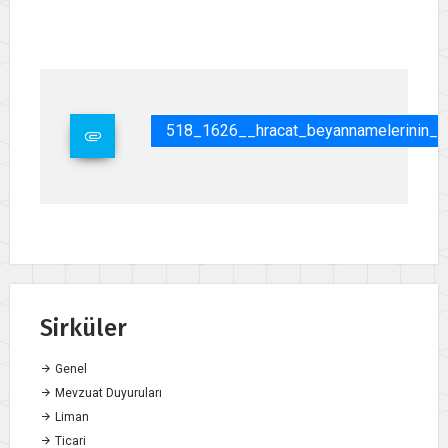
518_1626__hracat_beyannamelerinin_ka
Sirküler
Genel
Mevzuat Duyuruları
Liman
Ticari