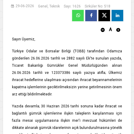
29-06-2026
Genel, Teknik
Sayı: 1626
Sirküler No: 518
A
Sayın Üyemiz,
Türkiye Odalar ve Borsalar Birliği (TOBB) tarafından Odamıza
gönderilen 26.06.2026 tarihli ve 2882 sayılı Ek'te sunulan yazıda,
Ticaret Bakanlığı Gümrükler Genel Müdürlüğünden alınan
26.06.2026 tarihli ve 123373386 sayılı yazıya atıfla; Ülkemiz
ihracat hedeflerine ulaşılması açısından ihracat beyannamelerinin
kapatma işlemlerinin geciktirilmeksizin yerine getirilmesinin önem
arz ettiği bildirilmektedir.
Yazıda devamla; 30 Haziran 2026 tarihi sonuna kadar ihracat ve
bağlantılı gümrük işlemlerine ilişkin taleplerin karşılanması için
fazla mesai uygulamasına ilişkin mer'i mevzuat hükümleri de
dikkate alınarak gümrük idarelerinin açık bulundurulmasına yönelik