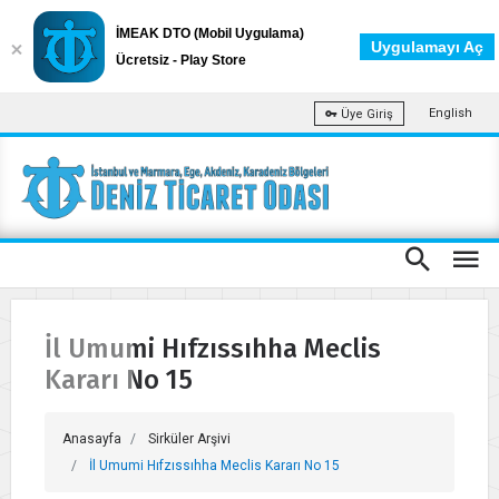
İMEAK DTO (Mobil Uygulama)
Uygulamayı Aç
Ücretsiz - Play Store
English
Üye Giriş
İl Umumi Hıfzıssıhha Meclis
Kararı No 15
Anasayfa
Sirküler Arşivi
İl Umumi Hıfzıssıhha Meclis Kararı No 15