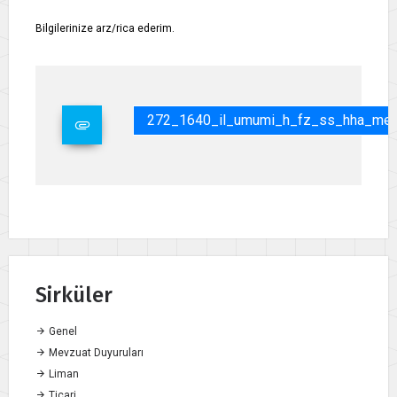
Bilgilerinize arz/rica ederim.
272_1640_il_umumi_h_fz_ss_hha_mecl
Sirküler
Genel
Mevzuat Duyuruları
Liman
Ticari