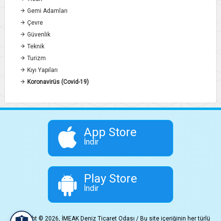
Gemi Adamları
Çevre
Güvenlik
Teknik
Turizm
Kıyı Yapıları
Koronavirüs (Covid-19)
App Store
İndir
Play Store
İndir
Copyright © 2026, İMEAK Deniz Ticaret Odası / Bu site içeriğinin her türlü