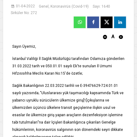
01-04-2022
Genel, Koronavirüs (Covid-19)
Sayı: 1640
Sirküler No: 272
A
Sayın Üyemiz,
İstanbul Valiliği İl Sağlık Müdürlüğü tarafından Odamıza gönderilen
31.03.2022 tarih ve 050.01.01 sayılı Ek'te sunulan İl Umumi
Hıfzıssıhha Meclis Kararı No:15'de özetle;
Sağlık Bakanlığının 22.03.2022 tarihli ve E-39476629-724.01.01
sayılı yazısında; "Uluslararası yük taşımacılığı kapsamında Türk ve
yabancı uyruklu sürücülerin ülkemize giriş[1]çıkışlarına ve
ülkemizden üçüncü ülkelere transit geçişlerine ilişkin usul ve
esaslar ile ülkemize giriş yapan araçların dezenfeksiyon işlemine
tabi tutulmaları"na dair İçişleri Bakanlığınca çıkarılan Genelge
hükümlerinin, koronavirüs salgınının son dönemdeki seyri dikkate
alınarak kaldırılmasının talep edildiği,