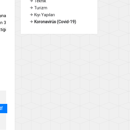
Teknik
Turizm
Kıyı Yapıları
ğına
Koronavirüs (Covid-19)
in 3
tiği
df