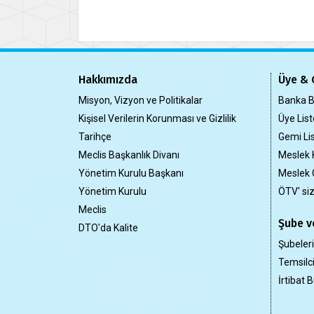
Hakkımızda
Üye & 
Misyon, Vizyon ve Politikalar
Banka Bi
Kişisel Verilerin Korunması ve Gizlilik
Üye List
Tarihçe
Gemi Lis
Meclis Başkanlık Divanı
Meslek 
Yönetim Kurulu Başkanı
Meslek 
Yönetim Kurulu
ÖTV' si
Meclis
Şube ve
DTO'da Kalite
Şubeler
Temsilci
İrtibat B