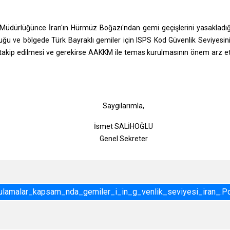
el Müdürlüğünce İran'ın Hürmüz Boğazı'ndan gemi geçişlerini yasakladı
 olduğu ve bölgede Türk Bayraklı gemiler için ISPS Kod Güvenlik Seviyesin
ın takip edilmesi ve gerekirse AAKKM ile temas kurulmasının önem arz et
gılarımla,
t SALİHOĞLU
l Sekreter
amalar_kapsam_nda_gemiler_i_in_g_venlik_seviyesi_iran_.p