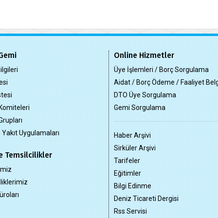
Gemi
Online Hizmetler
lgileri
Üye İşlemleri / Borç Sorgulama
esi
Aidat / Borç Ödeme / Faaliyet Bel
tesi
DTO Üye Sorgulama
Komiteleri
Gemi Sorgulama
Grupları
z Yakıt Uygulamaları
Haber Arşivi
Sirküler Arşivi
 Temsilcilikler
Tarifeler
imiz
Eğitimler
liklerimiz
Bilgi Edinme
üroları
Deniz Ticareti Dergisi
Rss Servisi