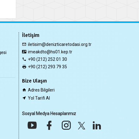
İletişim
iletisim@denizticaretodasi.org.tr
imeakdto@hs01.kep.tr
gesi
+90 (212) 252 01 30
+90 (212) 293 79 35
Bize Ulaşın
Adres Bilgileri
Yol Tarifi Al
Sosyal Medya Hesaplarımız