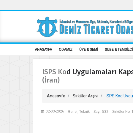
ANASAYFA
ODAMIZ
ÜYE & GEMİ
ŞUBE & TEMSİLCİ
ISPS Kod Uygulamaları Kaps
(İran)
Anasayfa
Sirküler Arşivi
ISPS Kod Uygul
02-03-2026
Genel, Teknik
Sayı: 532
Sirküler No: 