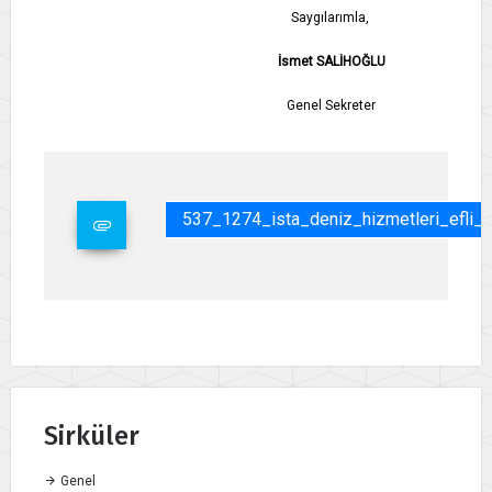
Saygılarımla,
İsmet SALİHOĞLU
Genel Sekreter
537_1274_ista_deniz_hizmetleri_efli_i
Sirküler
Genel