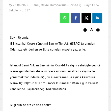
28-04-2020
Genel, Çevre, Koronavirüs (Covid-19)
Sayı: 1274
Sirküler No: 537
A
Sayın Üyemiz,
İBB İstanbul Çevre Yönetimi San ve Tic. A.Ş. (İSTAÇ) tarafından
Odamıza gönderilen ve Ek'te sunulan e-posta yazısı ile;
İstanbul Gemi Atıkları Servisi'nin, Covid-19 salgını sebebiyle geçici
olarak gemilerden atık alım operasyonunu uzaktan çalışma ile
yönetmek zorunda kaldığı, bu süreçte mail ile ayrıca kesintisiz
olarak 0(533)2061053 no'lu mobil kurumsal hattan 7 gün 24 saat
kendilerine ulaşılabileceği bildirilmektedir.
Bilgilerinize arz ve rica ederim.