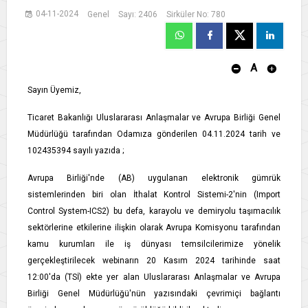
04-11-2024
Genel
Sayı: 2406
Sirküler No: 780
A
Sayın Üyemiz,
Ticaret Bakanlığı Uluslararası Anlaşmalar ve Avrupa Birliği Genel
Müdürlüğü tarafından Odamıza gönderilen 04.11.2024 tarih ve
102435394 sayılı yazıda ;
Avrupa Birliği'nde (AB) uygulanan elektronik gümrük
sistemlerinden biri olan İthalat Kontrol Sistemi-2'nin (Import
Control System-ICS2) bu defa, karayolu ve demiryolu taşımacılık
sektörlerine etkilerine ilişkin olarak Avrupa Komisyonu tarafından
kamu kurumları ile iş dünyası temsilcilerimize yönelik
gerçekleştirilecek webinarın 20 Kasım 2024 tarihinde saat
12:00'da (TSİ) ekte yer alan Uluslararası Anlaşmalar ve Avrupa
Birliği Genel Müdürlüğü'nün yazısındaki çevrimiçi bağlantı