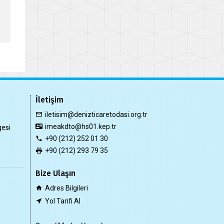
İletişim
iletisim@denizticaretodasi.org.tr
imeakdto@hs01.kep.tr
gesi
+90 (212) 252 01 30
+90 (212) 293 79 35
Bize Ulaşın
Adres Bilgileri
Yol Tarifi Al