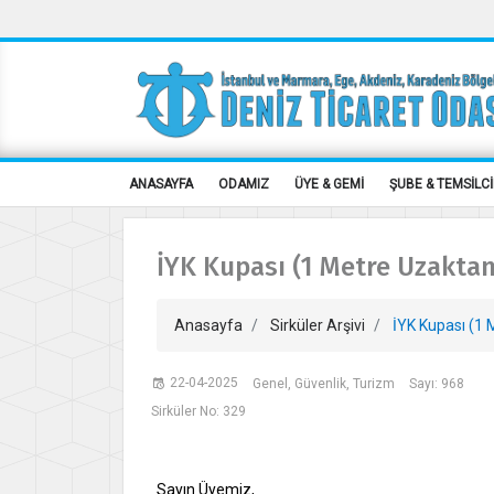
ANASAYFA
ODAMIZ
ÜYE & GEMİ
ŞUBE & TEMSİLCİ
İYK Kupası (1 Metre Uzaktan
Anasayfa
Sirküler Arşivi
İYK Kupası (1 
22-04-2025
Genel, Güvenlik, Turizm
Sayı: 968
Sirküler No: 329
Sayın Üyemiz,