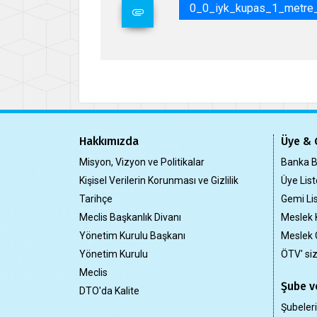
0_0_iyk_kupas_1_metre_
Hakkımızda
Üye & 
Misyon, Vizyon ve Politikalar
Banka Bi
Kişisel Verilerin Korunması ve Gizlilik
Üye List
Tarihçe
Gemi Lis
Meclis Başkanlık Divanı
Meslek 
Yönetim Kurulu Başkanı
Meslek 
Yönetim Kurulu
ÖTV' si
Meclis
Şube ve
DTO'da Kalite
Şubeler