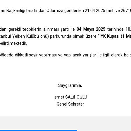
Liman Başkanlığı tarafından Odamıza gönderilen 21.04.2025 tarih ve 267
an gerekli tedbirlerin alınması şartı ile
04 Mayıs 2025
tarihinde
10
stanbul Yelken Kulübü önü) parkurunda olmak üzere
"İYK Kupası (1 M
elirtilmektedir.
gede dikkatli seyir yapılması ve yapılacak yarışlar ile ilgili olarak böl
gılarımla,
t SALİHOĞLU
l Sekreter