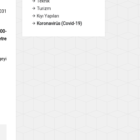
Teknik
Turizm
1031
Kıyı Yapıları
Koronavirüs (Covid-19)
.00-
etre
geyi