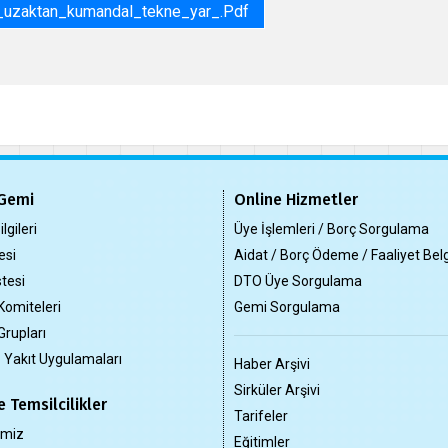
uzaktan_kumandal_tekne_yar_.pdf
Gemi
Online Hizmetler
lgileri
Üye İşlemleri / Borç Sorgulama
esi
Aidat / Borç Ödeme / Faaliyet Bel
tesi
DTO Üye Sorgulama
Komiteleri
Gemi Sorgulama
Grupları
z Yakıt Uygulamaları
Haber Arşivi
Sirküler Arşivi
 Temsilcilikler
Tarifeler
imiz
Eğitimler