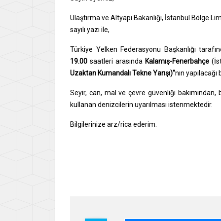
Ulaştırma ve Altyapı Bakanlığı, İstanbul Bölge 
sayılı yazı ile,
Türkiye Yelken Federasyonu Başkanlığı tarafınd
19.00
saatleri arasında
Kalamış-Fenerbahçe
(İ
Uzaktan Kumandalı Tekne Yarışı)"
nın yapılacağı b
Seyir, can, mal ve çevre güvenliği bakımından, böl
kullanan denizcilerin uyarılması istenmektedir.
Bilgilerinize arz/rica ederim.
Say
İsme
Gene