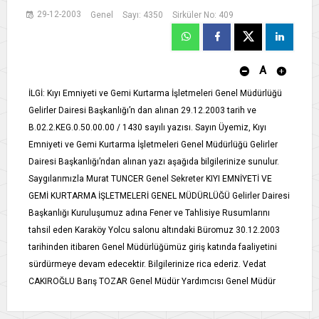
29-12-2003
Genel
Sayı: 4350
Sirküler No: 409
A
İLGİ: Kıyı Emniyeti ve Gemi Kurtarma İşletmeleri Genel Müdürlüğü
Gelirler Dairesi Başkanlığı’n dan alınan 29.12.2003 tarih ve
B.02.2.KEG.0.50.00.00 / 1430 sayılı yazısı. Sayın Üyemiz, Kıyı
Emniyeti ve Gemi Kurtarma İşletmeleri Genel Müdürlüğü Gelirler
Dairesi Başkanlığı’ndan alınan yazı aşağıda bilgilerinize sunulur.
Saygılarımızla Murat TUNCER Genel Sekreter KIYI EMNİYETİ VE
GEMİ KURTARMA İŞLETMELERİ GENEL MÜDÜRLÜĞÜ Gelirler Dairesi
Başkanlığı Kuruluşumuz adına Fener ve Tahlisiye Rusumlarını
tahsil eden Karaköy Yolcu salonu altındaki Büromuz 30.12.2003
tarihinden itibaren Genel Müdürlüğümüz giriş katında faaliyetini
sürdürmeye devam edecektir. Bilgilerinize rica ederiz. Vedat
CAKIROĞLU Barış TOZAR Genel Müdür Yardımcısı Genel Müdür