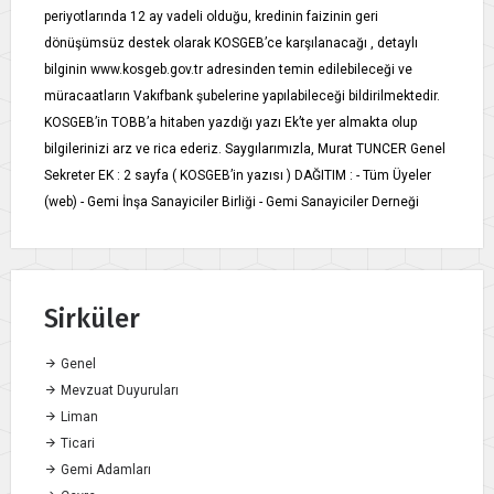
periyotlarında 12 ay vadeli olduğu, kredinin faizinin geri
dönüşümsüz destek olarak KOSGEB’ce karşılanacağı , detaylı
bilginin www.kosgeb.gov.tr adresinden temin edilebileceği ve
müracaatların Vakıfbank şubelerine yapılabileceği bildirilmektedir.
KOSGEB’in TOBB’a hitaben yazdığı yazı Ek’te yer almakta olup
bilgilerinizi arz ve rica ederiz. Saygılarımızla, Murat TUNCER Genel
Sekreter EK : 2 sayfa ( KOSGEB’in yazısı ) DAĞITIM : - Tüm Üyeler
(web) - Gemi İnşa Sanayiciler Birliği - Gemi Sanayiciler Derneği
Sirküler
Genel
Mevzuat Duyuruları
Liman
Ticari
Gemi Adamları