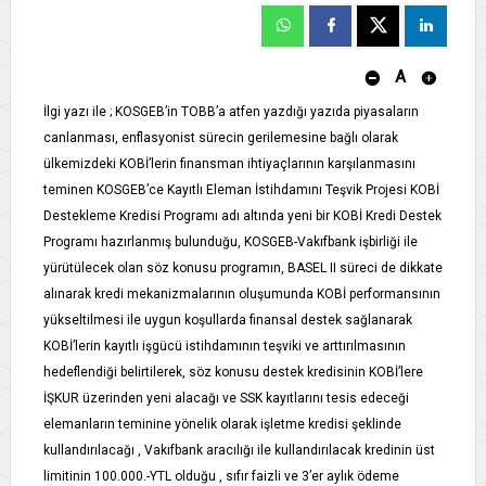
A
İlgi yazı ile ; KOSGEB’in TOBB’a atfen yazdığı yazıda piyasaların
canlanması, enflasyonist sürecin gerilemesine bağlı olarak
ülkemizdeki KOBİ’lerin finansman ihtiyaçlarının karşılanmasını
teminen KOSGEB’ce Kayıtlı Eleman İstihdamını Teşvik Projesi KOBİ
Destekleme Kredisi Programı adı altında yeni bir KOBİ Kredi Destek
Programı hazırlanmış bulunduğu, KOSGEB-Vakıfbank işbirliği ile
yürütülecek olan söz konusu programın, BASEL II süreci de dikkate
alınarak kredi mekanizmalarının oluşumunda KOBİ performansının
yükseltilmesi ile uygun koşullarda finansal destek sağlanarak
KOBİ’lerin kayıtlı işgücü istihdamının teşviki ve arttırılmasının
hedeflendiği belirtilerek, söz konusu destek kredisinin KOBİ’lere
İŞKUR üzerinden yeni alacağı ve SSK kayıtlarını tesis edeceği
elemanların teminine yönelik olarak işletme kredisi şeklinde
kullandırılacağı , Vakıfbank aracılığı ile kullandırılacak kredinin üst
limitinin 100.000.-YTL olduğu , sıfır faizli ve 3’er aylık ödeme