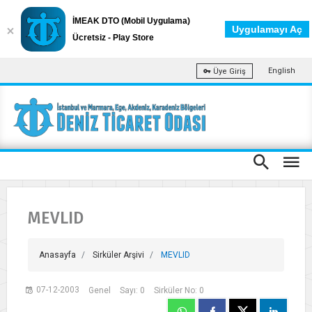
İMEAK DTO (Mobil Uygulama)
Uygulamayı Aç
Ücretsiz - Play Store
English
Üye Giriş
MEVLID
Anasayfa
Sirküler Arşivi
MEVLID
07-12-2003
Genel
Sayı: 0
Sirküler No: 0