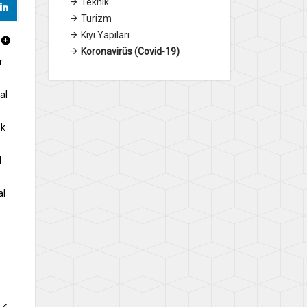
Teknik
Turizm
Kıyı Yapıları
Koronavirüs (Covid-19)
r
al
ek
l
al