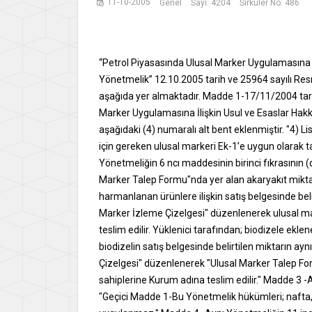
11-10-2005
Genel
Sayı: 4204
Sirküler No: 486
“Petrol Piyasasında Ulusal Marker Uygulamasına İ
Yönetmelik” 12.10.2005 tarih ve 25964 sayılı Res
aşağıda yer almaktadır. Madde 1-17/11/2004 tari
Marker Uygulamasına İlişkin Usul ve Esaslar Hakkı
aşağıdaki (4) numaralı alt bent eklenmiştir. "4) Lis
için gereken ulusal markeri Ek-1’e uygun olarak 
Yönetmeliğin 6 ncı maddesinin birinci fıkrasının (d
Marker Talep Formu"nda yer alan akaryakıt miktar
harmanlanan ürünlere ilişkin satış belgesinde beli
Marker İzleme Çizelgesi" düzenlenerek ulusal marker
teslim edilir. Yüklenici tarafından; biodizele ekl
biodizelin satış belgesinde belirtilen miktarın ay
Çizelgesi" düzenlenerek "Ulusal Marker Talep Formu
sahiplerine Kurum adına teslim edilir." Madde 3 -A
"Geçici Madde 1-Bu Yönetmelik hükümleri; nafta, gaz