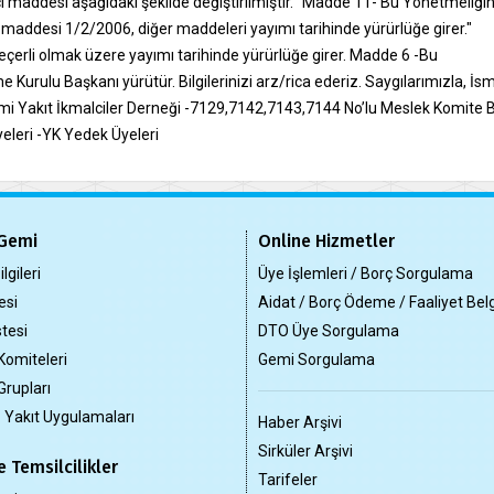
 maddesi aşağıdaki şekilde değiştirilmiştir. "Madde 11- Bu Yönetmeliğin
nci maddesi 1/2/2006, diğer maddeleri yayımı tarihinde yürürlüğe girer."
erli olmak üzere yayımı tarihinde yürürlüğe girer. Madde 6 -Bu
urulu Başkanı yürütür. Bilgilerinizi arz/rica ederiz. Saygılarımızla, İsm
i Yakıt İkmalciler Derneği -7129,7142,7143,7144 No’lu Meslek Komite B
eleri -YK Yedek Üyeleri
Gemi
Online Hizmetler
lgileri
Üye İşlemleri / Borç Sorgulama
esi
Aidat / Borç Ödeme / Faaliyet Bel
tesi
DTO Üye Sorgulama
Komiteleri
Gemi Sorgulama
Grupları
z Yakıt Uygulamaları
Haber Arşivi
Sirküler Arşivi
 Temsilcilikler
Tarifeler