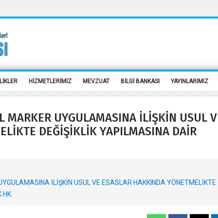
LİKLER
HİZMETLERİMİZ
MEVZUAT
BİLGİ BANKASI
YAYINLARIMIZ
L MARKER UYGULAMASINA İLİŞKİN USUL V
LİKTE DEĞİŞİKLİK YAPILMASINA DAİR
YGULAMASINA İLİŞKİN USUL VE ESASLAR HAKKINDA YÖNETMELİKTE
 HK.