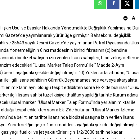
A
lişkin Usul ve Esaslar Hakkında Yönetmelikte Değişiklik Yapılmasına Dai
mi Gazete’de yayımlanarak yürürlüğe girmiştir. Bahsekonu değişiklik
hli ve 25643 sayılı Resmî Gazete’de yayımlanan Petrol Piyasasında Ulus
nda Yönetmeliğinin 6 ncı maddesinin birinci fıkrasının (c) bendine
ansında biodizel satışına izin verilen lisans sahipleri, biodizeli işaretlem
tanzim edecekleri "Ulusal Marker Talep Formu" ile," Madde 2-Aynı
) bendi aşağıdaki şekilde değiştirilmiştir. "d) Yüklenici tarafından; "Ulusa
ı ile ilgili lisans sahibinin Gümrük Beyannamesinde ve/veya akaryakıta
rtilen miktarın aynı olduğu tespit edildikten sonra Ek-2’de bulunan "Ulus
 ilgili lisans sahibi tüzel kişiye ithalâtın yapıldığı tarihte Kurum adına
enecek ulusal marker, "Ulusal Marker Talep Formu"nda yer alan miktar ile
nı olduğu tespit edildikten sonra Ek-2’de bulunan "Ulusal Marker İzleme
"nda belirtilen tarihte lisansında biodizel satışına izin verilen lisans
ynı Yönetmeliğin geçici 1 inci maddesi aşağıdaki şekilde değiştirilmiştir.
 yağı, fuel oil ve jet yakıtı türleri için 1/2/2008 tarihine kadar