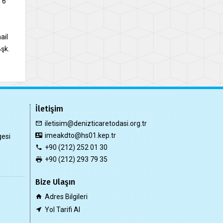
 6
ail
şk.
İletişim
iletisim@denizticaretodasi.org.tr
imeakdto@hs01.kep.tr
gesi
+90 (212) 252 01 30
+90 (212) 293 79 35
Bize Ulaşın
Adres Bilgileri
Yol Tarifi Al