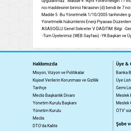
uygulanmaz." Madde 4 -Aynı Yönetmeliğin 11 inci
ncı maddesinin birinci fıkrasının (d) bendi ile 7 
Madde 5 -Bu Yönetmelik 1/10/2005 tarihinden geç
Yönetmelik hükümlerini Enerji Piyasası Düzenleme K
ASASOĞLU Genel Sekreter V. DAĞITIM: Bilgi: -Gem
-Tüm Üyelerimiz (WEB Sayfası) -YK Başkan ve Üy
Hakkımızda
Üye & 
Misyon, Vizyon ve Politikalar
Banka Bi
Kişisel Verilerin Korunması ve Gizlilik
Üye List
Tarihçe
Gemi Lis
Meclis Başkanlık Divanı
Meslek 
Yönetim Kurulu Başkanı
Meslek 
Yönetim Kurulu
ÖTV' si
Meclis
Şube ve
DTO'da Kalite