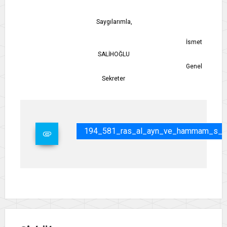
Saygılarımla,
İsmet
SALİHOĞLU
Genel
Sekreter
194_581_ras_al_ayn_ve_hammam_s_n_r