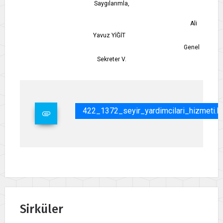
Saygılarımla,
Ali
Yavuz YİĞİT
Genel
Sekreter V.
422_1372_seyir_yardimcilari_hizmeti.p
Sirküler