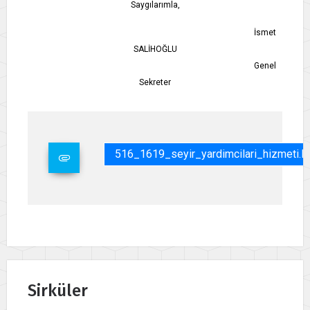
Saygılarımla,
İsmet
SALİHOĞLU
Genel
Sekreter
516_1619_seyir_yardimcilari_hizmeti.p
Sirküler