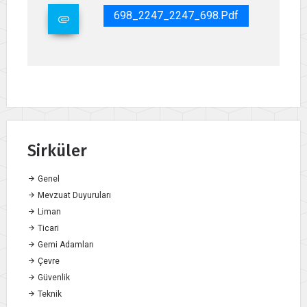
698_2247_2247_698.pdf
Sirküler
Genel
Mevzuat Duyuruları
Liman
Ticari
Gemi Adamları
Çevre
Güvenlik
Teknik