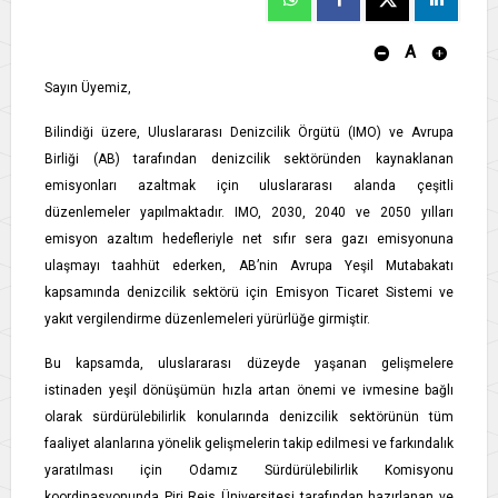
A
Sayın Üyemiz,
Bilindiği üzere, Uluslararası Denizcilik Örgütü (IMO) ve Avrupa
Birliği (AB) tarafından denizcilik sektöründen kaynaklanan
emisyonları azaltmak için uluslararası alanda çeşitli
düzenlemeler yapılmaktadır. IMO, 2030, 2040 ve 2050 yılları
emisyon azaltım hedefleriyle net sıfır sera gazı emisyonuna
ulaşmayı taahhüt ederken, AB’nin Avrupa Yeşil Mutabakatı
kapsamında denizcilik sektörü için Emisyon Ticaret Sistemi ve
yakıt vergilendirme düzenlemeleri yürürlüğe girmiştir.
Bu kapsamda, uluslararası düzeyde yaşanan gelişmelere
istinaden yeşil dönüşümün hızla artan önemi ve ivmesine bağlı
olarak sürdürülebilirlik konularında denizcilik sektörünün tüm
faaliyet alanlarına yönelik gelişmelerin takip edilmesi ve farkındalık
yaratılması için Odamız Sürdürülebilirlik Komisyonu
koordinasyonunda Piri Reis Üniversitesi tarafından hazırlanan ve