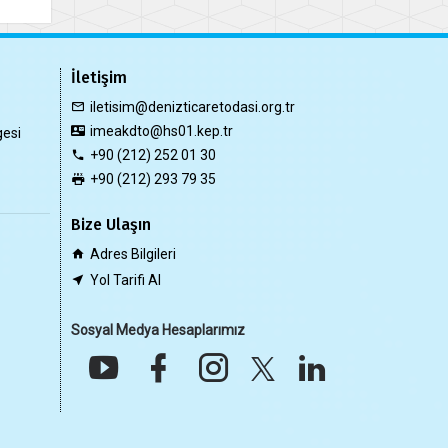
İletişim
iletisim@denizticaretodasi.org.tr
imeakdto@hs01.kep.tr
gesi
+90 (212) 252 01 30
+90 (212) 293 79 35
Bize Ulaşın
Adres Bilgileri
Yol Tarifi Al
Sosyal Medya Hesaplarımız