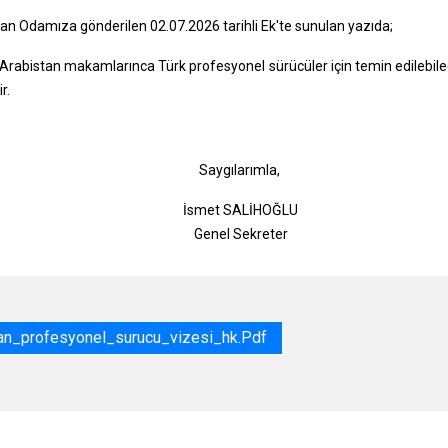
dan Odamıza gönderilen 02.07.2026 tarihli Ek'te sunulan yazıda;
 Arabistan makamlarınca Türk profesyonel sürücüler için temin edilebil
r.
gılarımla,
t SALİHOĞLU
l Sekreter
an_profesyonel_surucu_vizesi_hk.pdf