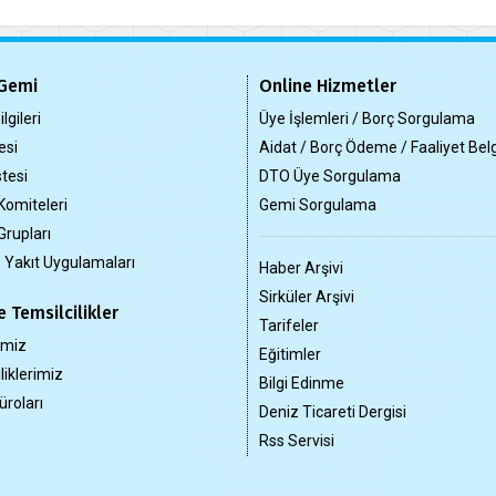
Gemi
Online Hizmetler
lgileri
Üye İşlemleri / Borç Sorgulama
esi
Aidat / Borç Ödeme / Faaliyet Bel
tesi
DTO Üye Sorgulama
Komiteleri
Gemi Sorgulama
Grupları
z Yakıt Uygulamaları
Haber Arşivi
Sirküler Arşivi
 Temsilcilikler
Tarifeler
imiz
Eğitimler
liklerimiz
Bilgi Edinme
üroları
Deniz Ticareti Dergisi
Rss Servisi