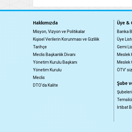
Hakkımızda
Üye & 
Misyon, Vizyon ve Politikalar
Banka Bi
Kişisel Verilerin Korunması ve Gizlilik
Üye List
Tarihçe
Gemi Lis
Meclis Başkanlık Divanı
Meslek 
Yönetim Kurulu Başkanı
Meslek 
Yönetim Kurulu
ÖTV' si
Meclis
Şube ve
DTO'da Kalite
Şubeler
Temsilci
İrtibat B