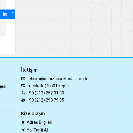
_lar_.pdf
İletişim
iletisim@denizticaretodasi.org.tr
imeakdto@hs01.kep.tr
gesi
+90 (212) 252 01 30
+90 (212) 293 79 35
Bize Ulaşın
Adres Bilgileri
Yol Tarifi Al