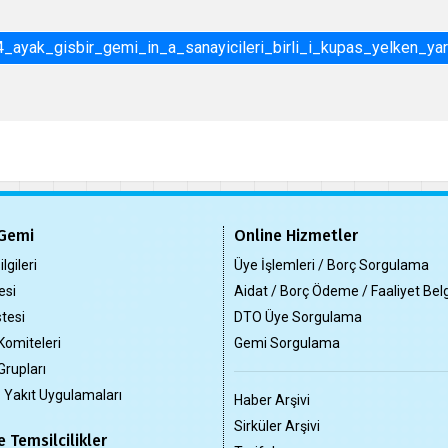
_ayak_gisbir_gemi_in_a_sanayicileri_birli_i_kupas_yelken_yar
Gemi
Online Hizmetler
lgileri
Üye İşlemleri / Borç Sorgulama
esi
Aidat / Borç Ödeme / Faaliyet Bel
tesi
DTO Üye Sorgulama
Komiteleri
Gemi Sorgulama
Grupları
z Yakıt Uygulamaları
Haber Arşivi
Sirküler Arşivi
 Temsilcilikler