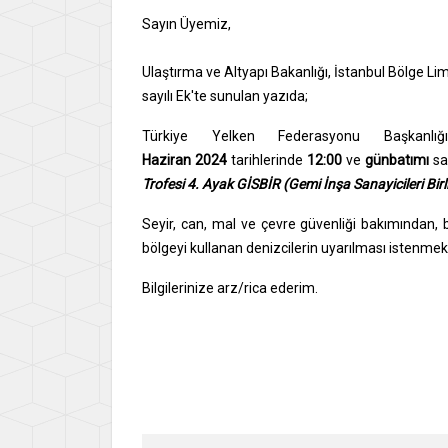
Sayın Üyemiz,
Ulaştırma ve Altyapı Bakanlığı, İstanbul Bölge 
sayılı Ek'te sunulan yazıda;
Türkiye Yelken Federasyonu Başkanlığ
Haziran
2024
tarihlerinde
12:00
ve
günbatımı
sa
Trofesi 4. Ayak GİSBİR (Gemi İnşa Sanayicileri Birli
Seyir, can, mal ve çevre güvenliği bakımından, böl
bölgeyi kullanan denizcilerin uyarılması istenmek
Bilgilerinize arz/rica ederim.
Say
İsme
Gene