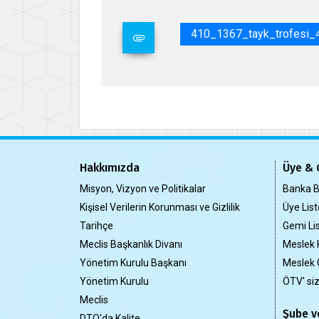
410_1367_tayk_trofesi_4
Hakkımızda
Üye & 
Misyon, Vizyon ve Politikalar
Banka Bi
Kişisel Verilerin Korunması ve Gizlilik
Üye List
Tarihçe
Gemi Lis
Meclis Başkanlık Divanı
Meslek 
Yönetim Kurulu Başkanı
Meslek 
Yönetim Kurulu
ÖTV' si
Meclis
Şube ve
DTO'da Kalite