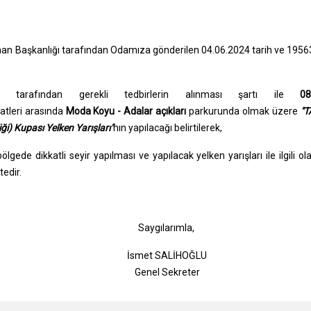
Liman Başkanlığı tarafından Odamıza gönderilen 04.06.2024 tarih ve 195
ı tarafından gerekli tedbirlerin alınması şartı ile
08
atleri arasında
Moda Koyu - Adalar açıkları
parkurunda olmak üzere
"T
ği) Kupası Yelken Yarışları"
nın yapılacağı belirtilerek,
gede dikkatli seyir yapılması ve yapılacak yelken yarışları ile ilgili ol
tedir.
gılarımla,
t SALİHOĞLU
l Sekreter