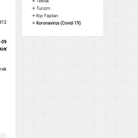
Teknik
Turizm
Kıyı Yapıları
6312
Koronavirüs (Covid-19)
-09
AYK
arak