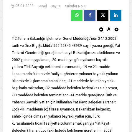
05-01-2003
Genel
Sayı: 0
Sirküler No: 0
A
T.C.Turizm Bakanlığı İşletmeler Genel Müdürlüğü’nün 24.12.2002
tarih ve Dnz.Blg.Şb.Müd./ 565-22345-43939 sayılı yazısı gereği, Yat
Turizmi Yönetmeliği gereğince her yıl Bakanlığımızca belirlenen ve
2002 yılında uygulanan, -20. maddeye göre yabancı bayraklı
yatlara Türk Bayrağı çekilmesi durumunda, -19 ve 21. madde
kapsamında ülkemizde faaliyet gösteren yabancı bayraklı yatların
ülkemizde kışlamamaları halinde, -21.maddede belirtilen yatak
başı katkı miktarları, -32.maddede belirtilen bedeni kaza sigortası,
-33.maddede belirtilen teminatların -41.madde gereğince Türk ve
Yabancı Bayraklı yatlar için kullanılan Yat Kayıt Belgeleri (Transit
Log) -41. maddenin (c) fıkrası uyarınca, Bakanlıktan belgesiz,
sahibi içinde olmayan yabancı bayraklı yatlar için, Türk
kurasularında ticari faaliyette bulunmamak şartıyla Yat Kayıt
Belgeleri (Transit Log) Ekli listede belirlenen ücretlerinin 2003