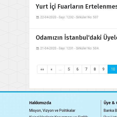
Yurt İçi Fuarların Ertelenmes
22-04-2020 - Sayı: 1232 - Sirküler No: 507
Odamızın İstanbul'daki Üyel
21-04-2020 - Sayı: 1231 - Sirküler No: 504
««
«
…
5
6
7
8
9
10
Hakkımızda
Üye & 
Misyon, Vizyon ve Politikalar
Banka Bi