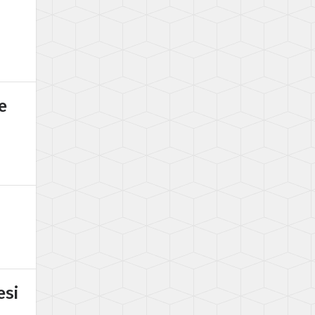
e
esi