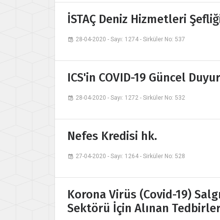
İSTAÇ Deniz Hizmetleri Şefliği
28-04-2020 - Sayı: 1274 - Sirküler No: 537
ICS'in COVID-19 Güncel Duyu
28-04-2020 - Sayı: 1272 - Sirküler No: 532
Nefes Kredisi hk.
27-04-2020 - Sayı: 1264 - Sirküler No: 528
Korona Virüs (Covid-19) Salg
Sektörü İçin Alınan Tedbirle