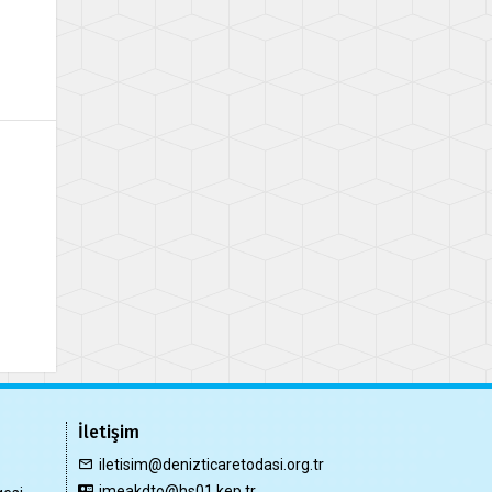
İletişim
iletisim@denizticaretodasi.org.tr
imeakdto@hs01.kep.tr