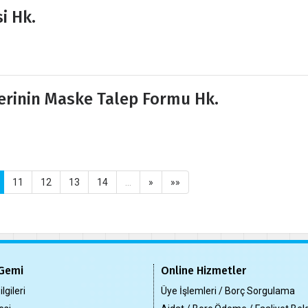
i Hk.
erinin Maske Talep Formu Hk.
11
12
13
14
…
»
»»
Gemi
Online Hizmetler
lgileri
Üye İşlemleri / Borç Sorgulama