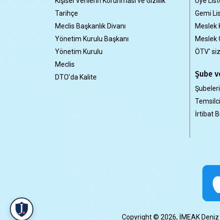
Kişisel Verilerin Korunması ve Gizlilik
Üye List
Tarihçe
Gemi Lis
Meclis Başkanlık Divanı
Meslek 
Yönetim Kurulu Başkanı
Meslek 
Yönetim Kurulu
ÖTV' si
Meclis
Şube ve
DTO'da Kalite
Şubeler
Temsilci
İrtibat B
Copyright © 2026, İMEAK Deniz Tic