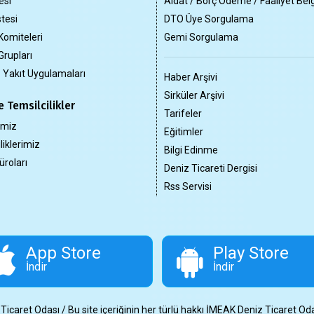
esi
Aidat / Borç Ödeme / Faaliyet Bel
tesi
DTO Üye Sorgulama
Komiteleri
Gemi Sorgulama
Grupları
z Yakıt Uygulamaları
Haber Arşivi
Sirküler Arşivi
 Temsilcilikler
Tarifeler
imiz
Eğitimler
liklerimiz
Bilgi Edinme
üroları
Deniz Ticareti Dergisi
Rss Servisi
App Store
Play Store
İndir
İndir
aret Odası / Bu site içeriğinin her türlü hakkı İMEAK Deniz Ticaret Odası