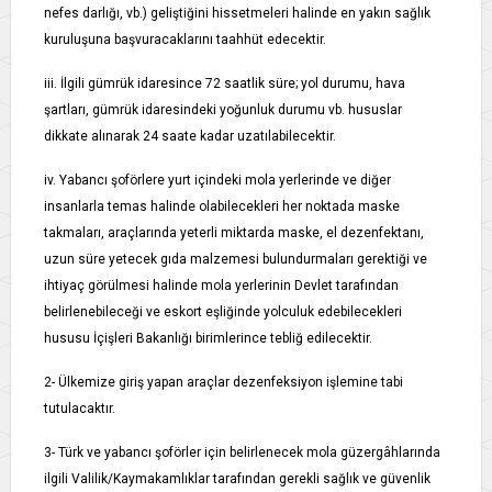
nefes darlığı, vb.) geliştiğini hissetmeleri halinde en yakın sağlık
kuruluşuna başvuracaklarını taahhüt edecektir.
iii. İlgili gümrük idaresince 72 saatlik süre; yol durumu, hava
şartları, gümrük idaresindeki yoğunluk durumu vb. hususlar
dikkate alınarak 24 saate kadar uzatılabilecektir.
iv. Yabancı şoförlere yurt içindeki mola yerlerinde ve diğer
insanlarla temas halinde olabilecekleri her noktada maske
takmaları, araçlarında yeterli miktarda maske, el dezenfektanı,
uzun süre yetecek gıda malzemesi bulundurmaları gerektiği ve
ihtiyaç görülmesi halinde mola yerlerinin Devlet tarafından
belirlenebileceği ve eskort eşliğinde yolculuk edebilecekleri
hususu İçişleri Bakanlığı birimlerince tebliğ edilecektir.
2- Ülkemize giriş yapan araçlar dezenfeksiyon işlemine tabi
tutulacaktır.
3- Türk ve yabancı şoförler için belirlenecek mola güzergâhlarında
ilgili Valilik/Kaymakamlıklar tarafından gerekli sağlık ve güvenlik