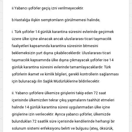
ii.Yabancı şoförler geçiş izni verilmeyecektir.
b.Hastalığa ilişkin semptomların görülmemesi halinde;
i. Türk şoförler 14 günlük karantina süresini evlerinde geçirmek
üzere ülke içine alınacak ancak uluslararası ticari taşımacılık
faaliyetleri kapsamında karantina süresinin bitmesini
beklemeksizin yurt dışına çıkabileceklerdir. Uluslararası ticari
taşımacılık kapsamında ülke dışına çıkmayacak şoförler ise 14
günlük karantina süresini evlerinde tamamlayacaklardır. Türk
şoförlerin ikamet ve kimlik bilgileri, gerekli kontrollerin sağlanması
için bulunacağı ilin Sağlık Müdürlüklerine bildirilecektir.
ii. Yabancı şoförlere ülkemize girişlerini takip eden 72 saat
içerisinde ülkemizden tekrar çıkış yapmalarını taahhüt etmeleri
halinde 14 günlük karantina süresi uygulanmadan ülke içine
girişlerine izin verilecektir. Ayrıca yabancı şoförler, ülkemizde
bulundukları 72 saatlik süre içerisinde kendilerinde herhangi bir
solunum sistemi enfeksiyonu belirti ve bulgusu (ateş, öksürük,