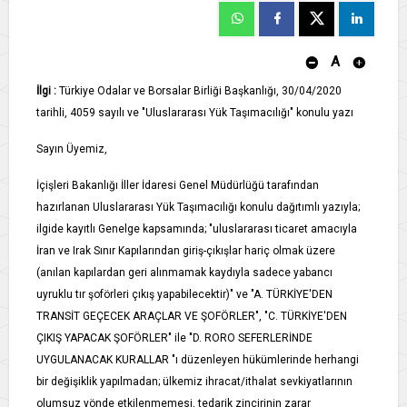
A
İlgi :
Türkiye Odalar ve Borsalar Birliği Başkanlığı, 30/04/2020
tarihli, 4059 sayılı ve "Uluslararası Yük Taşımacılığı" konulu yazı
Sayın Üyemiz,
İçişleri Bakanlığı İller İdaresi Genel Müdürlüğü tarafından
hazırlanan Uluslararası Yük Taşımacılığı konulu dağıtımlı yazıyla;
ilgide kayıtlı Genelge kapsamında; "uluslararası ticaret amacıyla
İran ve Irak Sınır Kapılarından giriş-çıkışlar hariç olmak üzere
(anılan kapılardan geri alınmamak kaydıyla sadece yabancı
uyruklu tır şoförleri çıkış yapabilecektir)" ve "A. TÜRKİYE'DEN
TRANSİT GEÇECEK ARAÇLAR VE ŞOFÖRLER", "C. TÜRKİYE'DEN
ÇIKIŞ YAPACAK ŞOFÖRLER" ile "D. RORO SEFERLERİNDE
UYGULANACAK KURALLAR "ı düzenleyen hükümlerinde herhangi
bir değişiklik yapılmadan; ülkemiz ihracat/ithalat sevkiyatlarının
olumsuz yönde etkilenmemesi, tedarik zincirinin zarar