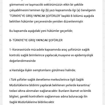
görmemesi ve taşımacılık sektörümüzün etkin bir şekilde
çalışabilmesini teminen ilgi (b) yazı kapsamında ilgi (a) Genelgenin
‘TÜRKİYE'YE GİRİŞ YAPACAK ŞOFÖRLER' başlıklı B bölümü aşağıda
belirtilen hükümler çerçevesinde yeniden düzenlenmiştir.
Bu kapsamda aşağıdaki yeni hükümler geçerlidir;
B- TÜRKİYE'YE GİRİŞ YAPACAK ŞOFÖRLER
1- Koronavirüsle mücadele kapsamında araç şoförünün sağlık
kontrolü sağlık birimlerince yapılacak,muayene ve epidemiyolojik
değerlendirmesinde
a.Hastalığa ilişkin semptomların görülmesi halinde;
i.Türk şoförler sağlık denetleme merkezlerince ilgili Sağlık
Müdürlüklerine bildirimi yapılarak belirlenen yerlerde karantina/
tedavi altına alınmaları sağlanacaktır. Bunların ikamet ve kimlik
bilgileri, gerekli kontrollerin sağlanması adına bulunacağı ilin
Sağlık Müdürlüklerine bildirilecektir.