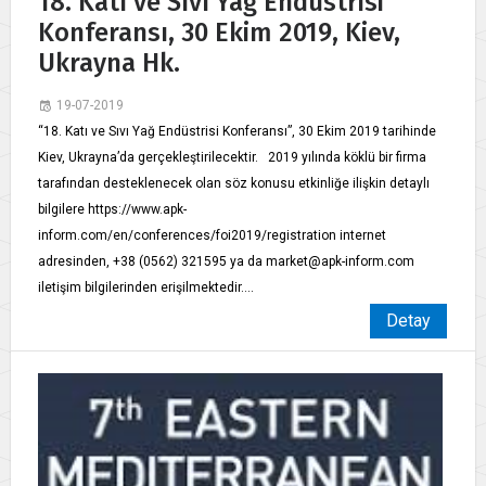
18. Katı ve Sıvı Yağ Endüstrisi
Konferansı, 30 Ekim 2019, Kiev,
Ukrayna Hk.
19-07-2019
“18. Katı ve Sıvı Yağ Endüstrisi Konferansı”, 30 Ekim 2019 tarihinde
Kiev, Ukrayna’da gerçekleştirilecektir. 2019 yılında köklü bir firma
tarafından desteklenecek olan söz konusu etkinliğe ilişkin detaylı
bilgilere https://www.apk-
inform.com/en/conferences/foi2019/registration internet
adresinden, +38 (0562) 321595 ya da market@apk-inform.com
iletişim bilgilerinden erişilmektedir....
Detay