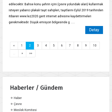
edilecektir. Bahse konu şehrin içini (çevre yolundaki alan) kullanmak
isteyen yabancı plakalı taşıt sahipleri, taşıtlarını Eylül 2019 tarihinden
itibaren www.lez2020.gent internet adresine kaydettirmeleri
gerekmektedir. Düşük emisyon bölgesinde g ......
Detay
«
1
2
3
4
5
6
7
8
9
10
…
»
»»
Haberler / Gündem
Haber
Çevre
Meslek Komitesi